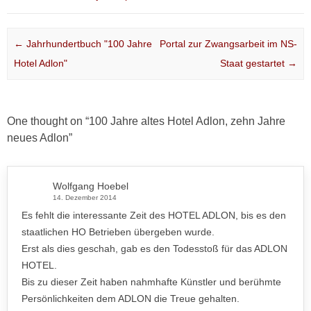
Post navigation
←
Jahrhundertbuch "100 Jahre
Portal zur Zwangsarbeit im NS-
Hotel Adlon"
Staat gestartet
→
One thought on “
100 Jahre altes Hotel Adlon, zehn Jahre
neues Adlon
”
Wolfgang Hoebel
14. Dezember 2014
Es fehlt die interessante Zeit des HOTEL ADLON, bis es den
staatlichen HO Betrieben übergeben wurde.
Erst als dies geschah, gab es den Todesstoß für das ADLON
HOTEL.
Bis zu dieser Zeit haben nahmhafte Künstler und berühmte
Persönlichkeiten dem ADLON die Treue gehalten.