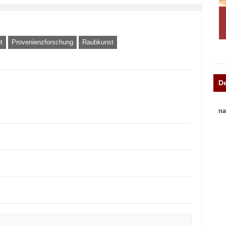
t
Provenienzforschung
Raubkunst
D
na