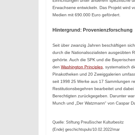
Einrichtungen unter anderem spezifische di
Erwachsene entwickeln. Das Projekt wird v
Medien mit 690.000 Euro gefördert.
Hintergrund: Provenienzforschung
Seit über zwanzig Jahren beschäftigen sich
durch die Nationalsozialisten ausgeübten 
gehörte. Auch die SPK und die Bayerisch
den
Washington Principles
, systematisch d
Pinakotheken und 20 Zweiggalerien umfa
seit 1998 25 Werke aus 17 Sammlungen rest
Restitutionsbegehren bearbeitet und dabe
Berechtigten zurückgegeben. Darunter war
Munch und „Der Watzmann“ von Caspar Dav
Quelle: Stiftung Preußischer Kulturbesitz
(Ende) geschichtspuls/10.02.2022/mar