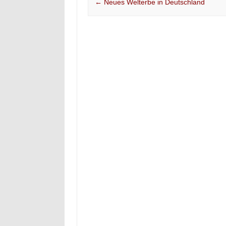
Post navigation
←
Neues Welterbe in Deutschland