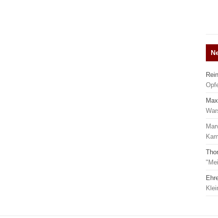
N
Rei
Opf
Max
War
Mar
Kamp
Tho
"Mei
Ehr
Kle