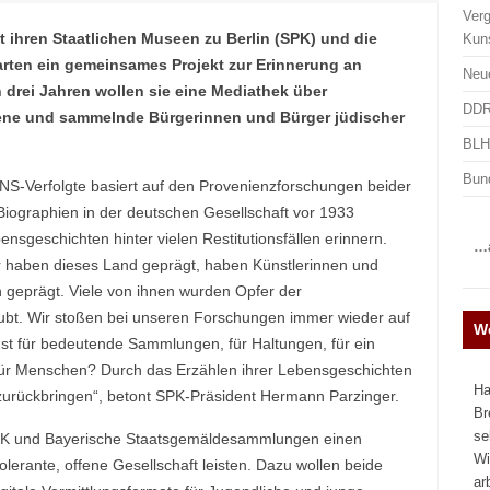
Ver
it ihren Staatlichen Museen zu Berlin (SPK) und die
Kun
ten ein gemeinsames Projekt zur Erinnerung an
Neu
drei Jahren wollen sie eine Mediathek über
DDR
ne und sammelnde Bürgerinnen und Bürger jüdischer
BLHA
Bun
 NS-Verfolgte basiert auf den Provenienzforschungen beider
r Biographien in der deutschen Gesellschaft vor 1933
nsgeschichten hinter vielen Restitutionsfällen erinnern.
…a
 haben dieses Land geprägt, haben Künstlerinnen und
 geprägt. Viele von ihnen wurden Opfer der
aubt. Wir stoßen bei unseren Forschungen immer wieder auf
We
nst für bedeutende Sammlungen, für Haltungen, für ein
ür Menschen? Durch das Erzählen ihrer Lebensgeschichten
Ha
zurückbringen“, betont SPK-Präsident Hermann Parzinger.
Br
se
K und Bayerische Staatsgemäldesammlungen einen
Wi
tolerante, offene Gesellschaft leisten. Dazu wollen beide
ar