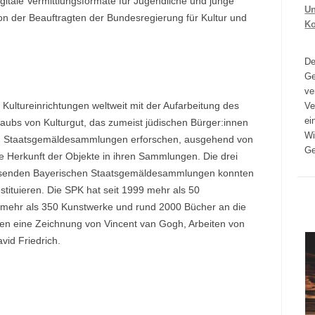
gitale Vermittlungsformate für Jugendliche und junge
Un
on der Beauftragten der Bundesregierung für Kultur und
K
D
Ge
ve
 Kultureinrichtungen weltweit mit der Aufarbeitung des
Ve
ei
Raubs von Kulturgut, das zumeist jüdischen Bürger:innen
Wi
en Staatsgemäldesammlungen erforschen, ausgehend von
Ge
ie Herkunft der Objekte in ihren Sammlungen. Die drei
ssenden Bayerischen Staatsgemäldesammlungen konnten
ituieren. Die SPK hat seit 1999 mehr als 50
i mehr als 350 Kunstwerke und rund 2000 Bücher an die
en eine Zeichnung von Vincent van Gogh, Arbeiten von
id Friedrich.