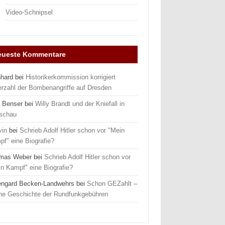
Video-Schnipsel
eueste Kommentare
nhard
bei
Historikerkommission korrigiert
erzahl der Bombenangriffe auf Dresden
 Benser
bei
Willy Brandt und der Kniefall in
schau
vin
bei
Schrieb Adolf Hitler schon vor "Mein
f" eine Biografie?
mas Weber
bei
Schrieb Adolf Hitler schon vor
n Kampf" eine Biografie?
engard Becken-Landwehrs
bei
Schon GEZahlt –
ine Geschichte der Rundfunkgebühren