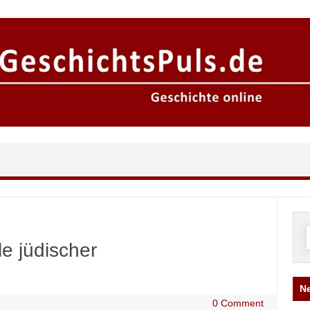
n
e jüdischer
Ne
0 Comment