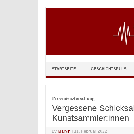
Skip to content
STARTSEITE
GESCHICHTSPULS
Provenienzforschung
Vergessene Schicksal
Kunstsammler:innen
By
Marvin
|
11. Februar 2022