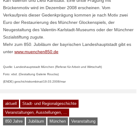
Karl Valentin und Liesl Karlstadt. Eine dritte Prägung mit
Brückenmotiv wird im Dezember 2008 erscheinen. Vom
Verkaufpreis dieser Gedenkprägung kommen je nach Motiv zwei
Euro der Restaurierung des Münchner Glockenspiels, der
Neugestaltung des Valentin-Karlstadt-Museums oder der Münchner
Sozialstiftung zugute.
Mehr zum 850. Jubiläum der bayrischen Landeshauptstadt gibt es
unter
www.muenchen850.de
Quelle: Landeshauptstadt München (Referat für Arbeit und Wirtschaft)
Foto: ebd. (Gestaltung Galerie Roucka)
(ENDE) geschichtskombinat/19.03.2008/mar
aktuell
Stadt- und Regionalgeschichte
Veranstaltungen, Ausstellungen, ...
850 Jahre
Jubiläum
München
Veranstaltung