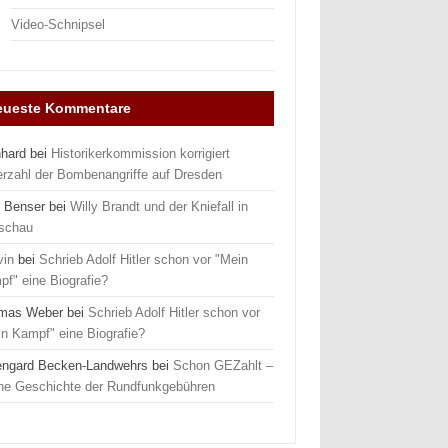
Video-Schnipsel
eueste Kommentare
nhard
bei
Historikerkommission korrigiert
erzahl der Bombenangriffe auf Dresden
 Benser
bei
Willy Brandt und der Kniefall in
schau
vin
bei
Schrieb Adolf Hitler schon vor "Mein
f" eine Biografie?
mas Weber
bei
Schrieb Adolf Hitler schon vor
n Kampf" eine Biografie?
engard Becken-Landwehrs
bei
Schon GEZahlt –
ine Geschichte der Rundfunkgebühren