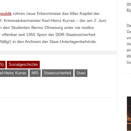
Un
K
publik
rühren neue Erkenntnisse das 68er-Kapitel der
: Kriminalobermeister Karl-Heinz Kurras – der am 2. Juni
D
in den Studenten Benno Ohnesorg unter nie restlos
Ge
offenbar seit 1955 Spion der DDR-Staatssicherheit.
ve
fällig!) in den Archiven der Stasi-Unterlagenbehörde.
Ve
ei
Wi
Ge
5)
Sozialgeschichte
rl-Heinz Kurras
MfS
Staatssicherheit
Stasi