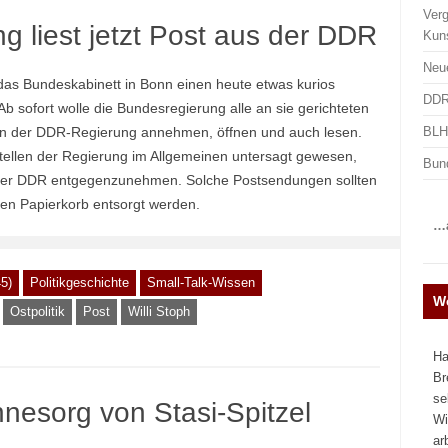
Ver
 liest jetzt Post aus der DDR
Kun
Neu
das Bundeskabinett in Bonn einen heute etwas kurios
DDR
 sofort wolle die Bundesregierung alle an sie gerichteten
BLHA
rn der DDR-Regierung annehmen, öffnen und auch lesen.
stellen der Regierung im Allgemeinen untersagt gewesen,
Bun
s der DDR entgegenzunehmen. Solche Postsendungen sollten
 den Papierkorb entsorgt werden.
…a
5)
Politikgeschichte
Small-Talk-Wissen
We
Ostpolitik
Post
Willi Stoph
Ha
Br
se
nesorg von Stasi-Spitzel
Wi
ar