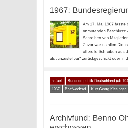
1967: Bundesregierung
Am 17. Mai 1967 fasste 
anmutenden Beschluss: Ab
Schreiben von Mitgliede
Zuvor war es allen Dien
offizielle Schreiben au
als „unzustellbar“ zurückgeschickt oder in
aktuell
Bundesrepublik Deutschland (ab 194
1967
Briefwechsel
Kurt Georg Kiesinger
Archivfund: Benno Oh
erschossen