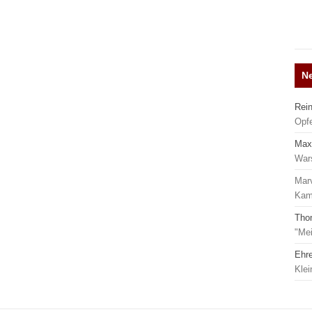
N
Rei
Opf
Max
War
Mar
Kamp
Tho
"Mei
Ehr
Kle