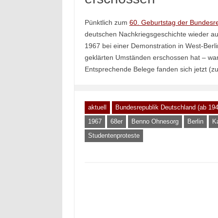
Pünktlich zum
60. Geburtstag der Bundesre
deutschen Nachkriegsgeschichte wieder auf
1967 bei einer Demonstration in West-Berl
geklärten Umständen erschossen hat – war 
Entsprechende Belege fanden sich jetzt (zu
aktuell
Bundesrepublik Deutschland (ab 194
1967
68er
Benno Ohnesorg
Berlin
Ka
Studentenproteste