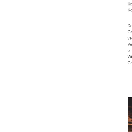
Un
K
D
Ge
ve
Ve
ei
Wi
Ge