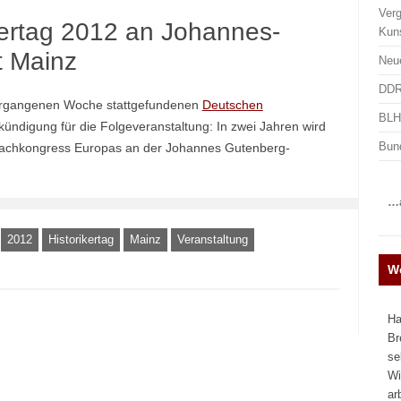
Ver
kertag 2012 an Johannes-
Kun
t Mainz
Neu
DDR
vergangenen Woche stattgefundenen
Deutschen
BLHA
nkündigung für die Folgeveranstaltung: In zwei Jahren wird
Bun
 Fachkongress Europas an der Johannes Gutenberg-
…a
2012
Historikertag
Mainz
Veranstaltung
We
Ha
Br
se
Wi
ar