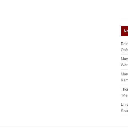
N
Rei
Opf
Max
War
Mar
Kamp
Tho
"Mei
Ehr
Kle