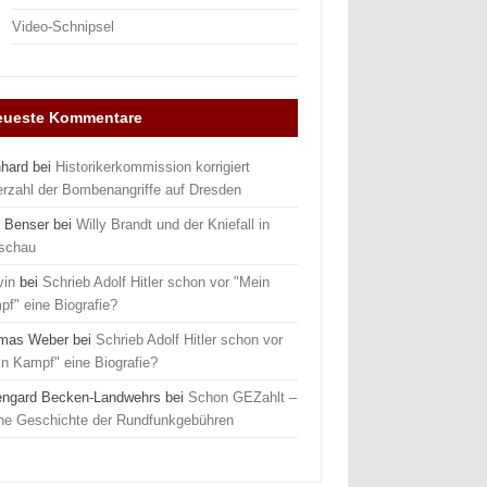
Video-Schnipsel
eueste Kommentare
nhard
bei
Historikerkommission korrigiert
erzahl der Bombenangriffe auf Dresden
 Benser
bei
Willy Brandt und der Kniefall in
schau
vin
bei
Schrieb Adolf Hitler schon vor "Mein
f" eine Biografie?
mas Weber
bei
Schrieb Adolf Hitler schon vor
n Kampf" eine Biografie?
engard Becken-Landwehrs
bei
Schon GEZahlt –
ine Geschichte der Rundfunkgebühren