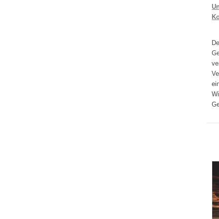
Un
K
D
Ge
ve
Ve
ei
Wi
Ge