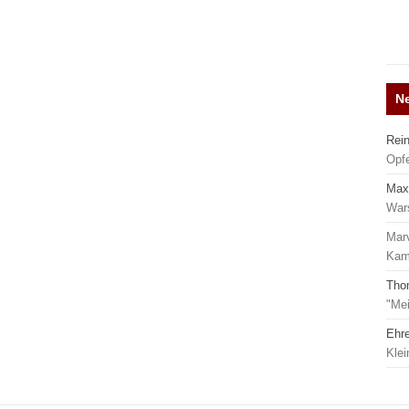
N
Rei
Opf
Max
War
Mar
Kamp
Tho
"Mei
Ehr
Kle