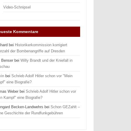
Video-Schnipsel
eueste Kommentare
nhard
bei
Historikerkommission korrigiert
erzahl der Bombenangriffe auf Dresden
 Benser
bei
Willy Brandt und der Kniefall in
schau
vin
bei
Schrieb Adolf Hitler schon vor "Mein
f" eine Biografie?
mas Weber
bei
Schrieb Adolf Hitler schon vor
n Kampf" eine Biografie?
engard Becken-Landwehrs
bei
Schon GEZahlt –
ine Geschichte der Rundfunkgebühren