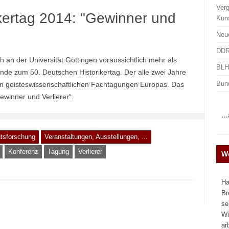
Ver
ikertag 2014: "Gewinner und
Kun
Neu
DDR
h an der Universität Göttingen voraussichtlich mehr als
BLHA
nde zum 50. Deutschen Historikertag. Der alle zwei Jahre
Bun
en geisteswissenschaftlichen Fachtagungen Europas. Das
ewinner und Verlierer“.
…a
tsforschung
Veranstaltungen, Ausstellungen, ...
Konferenz
Tagung
Verlierer
We
Ha
Br
se
Wi
ar