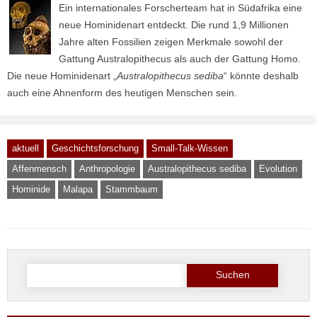
Ein internationales Forscherteam hat in Südafrika eine
neue Hominidenart entdeckt. Die rund 1,9 Millionen
Jahre alten Fossilien zeigen Merkmale sowohl der
Gattung Australopithecus als auch der Gattung Homo.
Die neue Hominidenart „
Australopithecus sediba
“ könnte deshalb
auch eine Ahnenform des heutigen Menschen sein.
aktuell
Geschichtsforschung
Small-Talk-Wissen
Affenmensch
Anthropologie
Australopithecus sediba
Evolution
Hominide
Malapa
Stammbaum
Suche
nach: