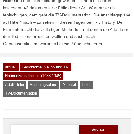
Hitler sind öffentlich bekannt geworden – dabei existieren
insgesamt 42 dokumentierte Fälle dieser Art. Warum sie alle
fehlschlugen, dem geht die TV-Dokumentation „Die Anschlagspläne
auf Hitler“ nach – zu sehen in diesen Tagen bei n-tv History. Der
Film untersucht die vielfältigen Methoden, mit denen die Attentäter
den Tod Hitlers erreichen wollten und sucht nach
Gemeinsamkeiten, warum all diese Pläne scheiterten.
aktuell
Geschichte in Kino und TV
Nationalsozialismus (1933-1945)
Adolf Hitler
Anschlagspläne
Attentat
Hitler
TV-Dokumentation
Suche
nach: