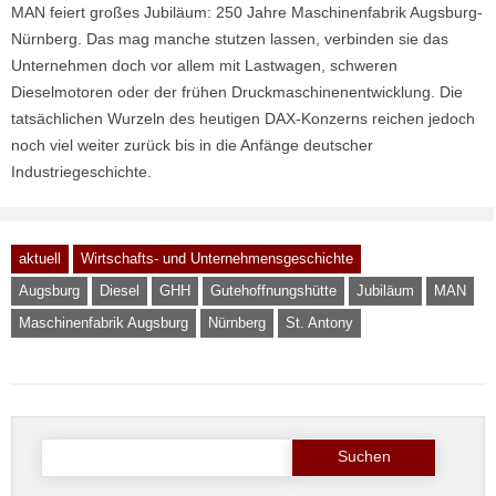
MAN feiert großes Jubiläum: 250 Jahre Maschinenfabrik Augsburg-
Nürnberg. Das mag manche stutzen lassen, verbinden sie das
Unternehmen doch vor allem mit Lastwagen, schweren
Dieselmotoren oder der frühen Druckmaschinenentwicklung. Die
tatsächlichen Wurzeln des heutigen DAX-Konzerns reichen jedoch
noch viel weiter zurück bis in die Anfänge deutscher
Industriegeschichte.
aktuell
Wirtschafts- und Unternehmensgeschichte
Augsburg
Diesel
GHH
Gutehoffnungshütte
Jubiläum
MAN
Maschinenfabrik Augsburg
Nürnberg
St. Antony
Suche
nach: