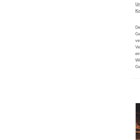
Un
K
D
Ge
ve
Ve
ei
Wi
Ge