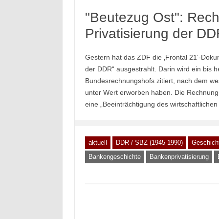
"Beutezug Ost": Rechn
Privatisierung der D
Gestern hat das ZDF die ‚Frontal 21‘-Doku
der DDR“ ausgestrahlt. Darin wird ein bis he
Bundesrechnungshofs zitiert, nach dem we
unter Wert erworben haben. Die Rechnungsp
eine „Beeinträchtigung des wirtschaftliche
aktuell
DDR / SBZ (1945-1990)
Geschicht
Bankengeschichte
Bankenprivatisierung