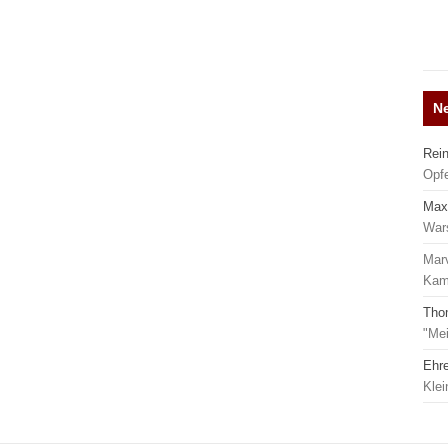
N
Rei
Opf
Max
War
Mar
Kamp
Tho
"Mei
Ehr
Kle