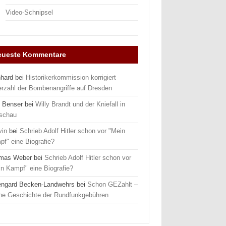
Video-Schnipsel
eueste Kommentare
nhard
bei
Historikerkommission korrigiert
erzahl der Bombenangriffe auf Dresden
 Benser
bei
Willy Brandt und der Kniefall in
schau
vin
bei
Schrieb Adolf Hitler schon vor "Mein
f" eine Biografie?
mas Weber
bei
Schrieb Adolf Hitler schon vor
n Kampf" eine Biografie?
engard Becken-Landwehrs
bei
Schon GEZahlt –
ine Geschichte der Rundfunkgebühren