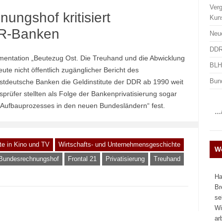
Ver
ungshof kritisiert
Kun
DR-Banken
Neu
DDR
mentation „Beutezug Ost. Die Treuhand und die Abwicklung
BLHA
ute nicht öffentlich zugänglicher Bericht des
Bun
stdeutsche Banken die Geldinstitute der DDR ab 1990 weit
rüfer stellten als Folge der Bankenprivatisierung sogar
n Aufbauprozesses in den neuen Bundesländern“ fest.
…a
e in Kino und TV
Wirtschafts- und Unternehmensgeschichte
We
Bundesrechnungshof
Frontal 21
Privatisierung
Treuhand
Ha
Br
se
Wi
ar