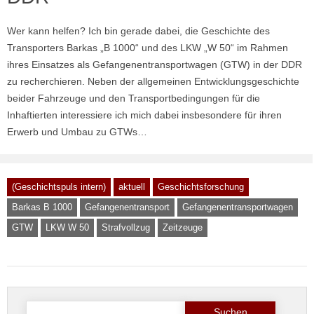
Wer kann helfen? Ich bin gerade dabei, die Geschichte des
Transporters Barkas „B 1000“ und des LKW „W 50“ im Rahmen
ihres Einsatzes als Gefangenentransportwagen (GTW) in der DDR
zu recherchieren. Neben der allgemeinen Entwicklungsgeschichte
beider Fahrzeuge und den Transportbedingungen für die
Inhaftierten interessiere ich mich dabei insbesondere für ihren
Erwerb und Umbau zu GTWs…
(Geschichtspuls intern)
aktuell
Geschichtsforschung
Barkas B 1000
Gefangenentransport
Gefangenentransportwagen
GTW
LKW W 50
Strafvollzug
Zeitzeuge
Suche