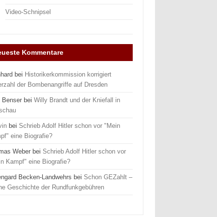
Video-Schnipsel
eueste Kommentare
nhard
bei
Historikerkommission korrigiert
erzahl der Bombenangriffe auf Dresden
 Benser
bei
Willy Brandt und der Kniefall in
schau
vin
bei
Schrieb Adolf Hitler schon vor "Mein
f" eine Biografie?
mas Weber
bei
Schrieb Adolf Hitler schon vor
n Kampf" eine Biografie?
engard Becken-Landwehrs
bei
Schon GEZahlt –
ine Geschichte der Rundfunkgebühren