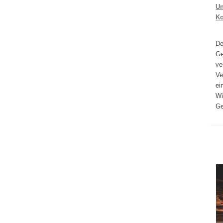
Un
K
D
Ge
ve
Ve
ei
Wi
Ge