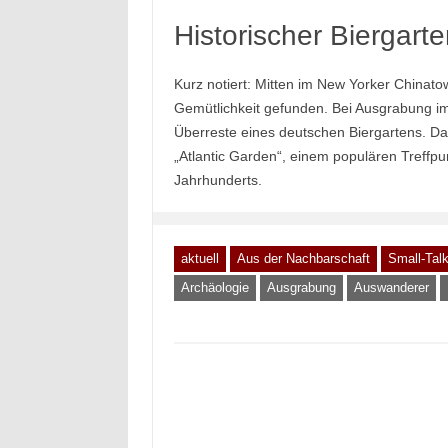
Historischer Biergart
Kurz notiert: Mitten im New Yorker Chinat
Gemütlichkeit gefunden. Bei Ausgrabung i
Überreste eines deutschen Biergartens. Da
„Atlantic Garden“, einem populären Treffpu
Jahrhunderts.
aktuell
Aus der Nachbarschaft
Small-Tal
Archäologie
Ausgrabung
Auswanderer