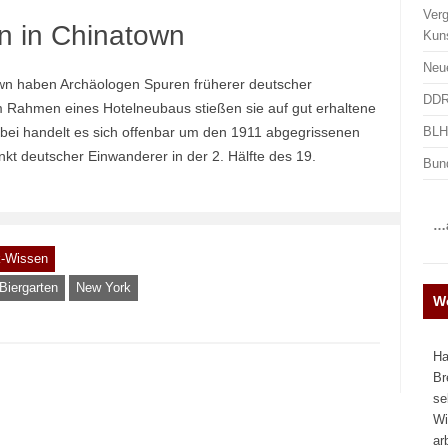
Ver
en in Chinatown
Kun
Neu
own haben Archäologen Spuren früherer deutscher
DDR
m Rahmen eines Hotelneubaus stießen sie auf gut erhaltene
BLHA
bei handelt es sich offenbar um den 1911 abgegrissenen
nkt deutscher Einwanderer in der 2. Hälfte des 19.
Bun
…a
k-Wissen
Biergarten
New York
We
Ha
Br
se
Wi
ar