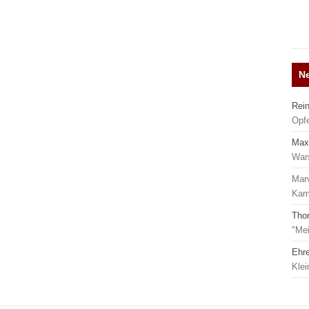
N
Rei
Opf
Max
War
Mar
Kamp
Tho
"Mei
Ehr
Kle