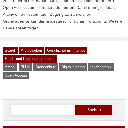
2021 mehr als 70 Bände aus seinem Publikationsprogramm im
Open Access zum Herunterladen bereit. Damit ermöglicht das
Archiv einen kostenfreien Zugang zu zahlreichen
Grundlagenwerken der landesgeschichtlichen Forschung. Weitere
Bände sollen folgen.
aktuell
Archivwelten
Geschichte im Internet
Stadt- und Regionalgeschichte
Archiv
BLHA
Brandenburg
Digitalisierung
Landesarchiv
Open Access
Suche
nach: