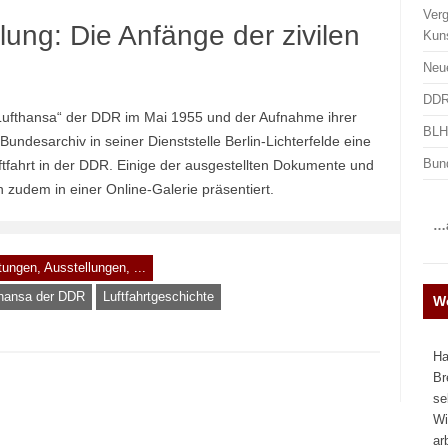
Ver
ung: Die Anfänge der zivilen
Kun
Neu
DDR
Lufthansa“ der DDR im Mai 1955 und der Aufnahme ihrer
BLHA
 Bundesarchiv in seiner Dienststelle Berlin-Lichterfelde eine
Bun
ftfahrt in der DDR. Einige der ausgestellten Dokumente und
udem in einer Online-Galerie präsentiert.
…a
tungen, Ausstellungen, ...
thansa der DDR
Luftfahrtgeschichte
We
Ha
Br
se
Wi
ar