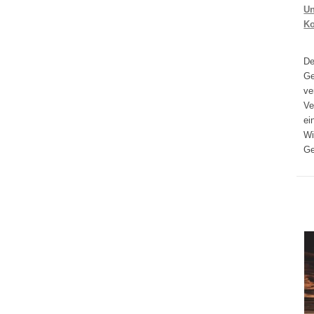
Un
K
D
Ge
ve
Ve
ei
Wi
Ge