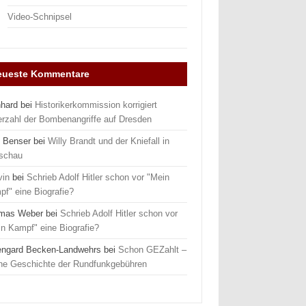
Video-Schnipsel
eueste Kommentare
nhard
bei
Historikerkommission korrigiert
erzahl der Bombenangriffe auf Dresden
 Benser
bei
Willy Brandt und der Kniefall in
schau
vin
bei
Schrieb Adolf Hitler schon vor "Mein
f" eine Biografie?
mas Weber
bei
Schrieb Adolf Hitler schon vor
n Kampf" eine Biografie?
engard Becken-Landwehrs
bei
Schon GEZahlt –
ine Geschichte der Rundfunkgebühren