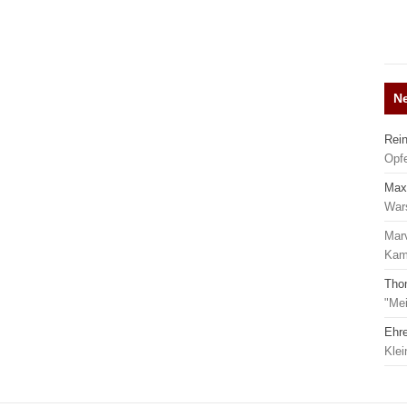
N
Rei
Opf
Max
War
Mar
Kamp
Tho
"Mei
Ehr
Kle