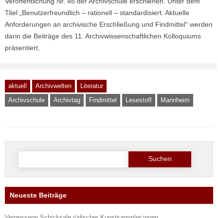
Veröffentlichung Nr. 46 der Archivschule erschienen. Unter dem
Titel „Benutzerfreundlich – rationell – standardisiert. Aktuelle
Anforderungen an archivische Erschließung und Findmittel“ werden
darin die Beiträge des 11. Archivwissenschaftlichen Kolloquiums
präsentiert.
aktuell
Archivwelten
Literatur
Archivschule
Archivtag
Findmittel
Lesestoff
Mannheim
Suche
nach:
Neueste Beiträge
Vergessene Schicksale jüdischer Kunstsammler:innen