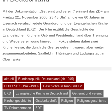
Mit der Dokumentation „Getrennt und vereint“ erinnert das ZDF am
Freitag (21. November 2008, 23.45 Uhr) an die vor 60 Jahren in
Eisenach verabschiedete Grundordnung der Evangelischen Kirche
in Deutschland (EKD). Der Film erzählt die Geschichte der
Evangelischen Kirche in Ost- und Westdeutschland über Trennung
und Wiedervereinigung hinweg. Im Fokus stehen dabei zwei
Kirchenkreise, die durch die Grenze getrennt waren, aber weiter
zusammenarbeiteten: Saalfeld in Thüringen und Ludwigsstadt in
Oberfranken.
aktuell
Bundesrepublik Deutschland (ab 1945)
DDR / SBZ (1945-1990)
Geschichte in Kino und TV
EKD
Evangelische Kirche in Deutschland
Getrennt und vereint
Kirchengeschichte
Ostdenkschrift
Religion
Religionsgeschichte
TV-Dokumentation
ZDF