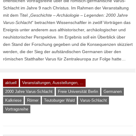
öffentlichen Vortragsreihe über die römisch-germanische Varus-
Schlacht im Jahre 9 nach Christus. Im Rahmen der Veranstaltung
mit dem Titel „
Geschichte – Archäologie – Legenden: 2000 Jahre
Varus-Schlacht
“ betrachten Wissenschaftler in zwölf Vorträgen das
Ereignis unter anderem aus althistorischer, archäologischer und
neuhistorischer Perspektive. Im Ergebnis soll ein Überblick über
den Stand der Forschung gegeben und die Konsequenzen skizziert
werden, die der Sieg der aufständischen Germanen über den
römischen Statthalter Varus für Zentraleuropa zur Folge hatte…
aktuell
Veranstaltungen, Ausstellungen, ...
2000 Jahre Varus-Schlacht
Freie Universität Berlin
Germanen
Kalkriese
Römer
Teutoburger Wald
Varus-Schlacht
Vortragsreihe