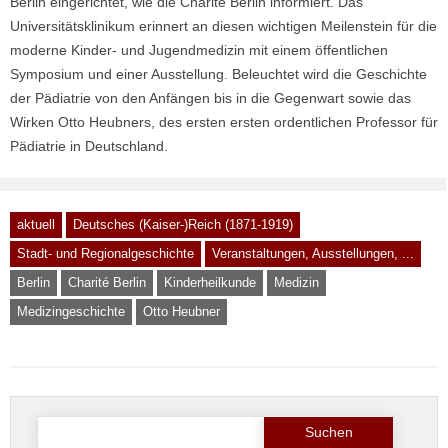
Berlin eingerichtet, wie die Charité Berlin informiert. Das
Universitätsklinikum erinnert an diesen wichtigen Meilenstein für die
moderne Kinder- und Jugendmedizin mit einem öffentlichen
Symposium und einer Ausstellung. Beleuchtet wird die Geschichte
der Pädiatrie von den Anfängen bis in die Gegenwart sowie das
Wirken Otto Heubners, des ersten ersten ordentlichen Professor für
Pädiatrie in Deutschland.
aktuell
Deutsches (Kaiser-)Reich (1871-1919)
Stadt- und Regionalgeschichte
Veranstaltungen, Ausstellungen, ...
Berlin
Charité Berlin
Kinderheilkunde
Medizin
Medizingeschichte
Otto Heubner
Suche
nach: