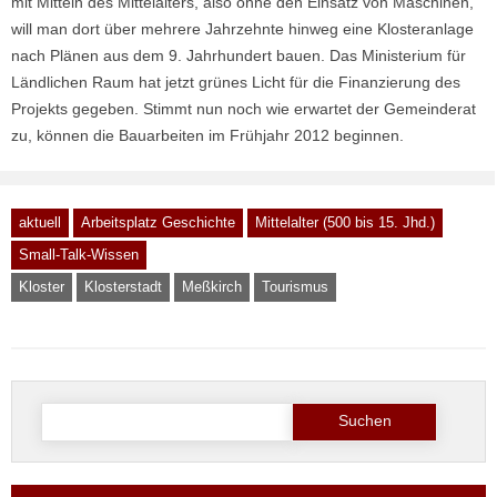
mit Mitteln des Mittelalters, also ohne den Einsatz von Maschinen,
will man dort über mehrere Jahrzehnte hinweg eine Klosteranlage
nach Plänen aus dem 9. Jahrhundert bauen. Das Ministerium für
Ländlichen Raum hat jetzt grünes Licht für die Finanzierung des
Projekts gegeben. Stimmt nun noch wie erwartet der Gemeinderat
zu, können die Bauarbeiten im Frühjahr 2012 beginnen.
aktuell
Arbeitsplatz Geschichte
Mittelalter (500 bis 15. Jhd.)
Small-Talk-Wissen
Kloster
Klosterstadt
Meßkirch
Tourismus
Suche
nach: