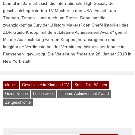
Einmal im Jahr trifft sich die internationale High Society der
geschichtsbegeisterten TV-Macher in den USA. Es geht um
Themen, Trends – und auch um Preise. Dabei hat die
zwanzigköpfige Jury der „History Makers“ den Chef-Historiker des
ZDF, Guido Knopp, mit dem „Lifetime Achievement Award“ geehrt.
Mit der Auszeichnung werden Knopps „herausragende und
langjährige Verdienste bei der Vermittlung historischer Inhalte im
Fernsehen“ gewürdigt. Die Verleihung findet am 28. Januar 2010 in
New York statt.
aktuell
Geschichte in Kino und TV
Small-Talk-Wissen
Guido Knopp
Lebenswerk
Lifetime Achievement Award
Zeitgeschichte
Suche