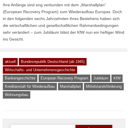
Ihre Anfänge sind eng verbunden mit dem „Marshallplan“
(European Recovery Program) zum Wiederaufbau Europas. Doch
in den folgenden sechs Jahrzehnten ihres Bestehens haben sich
die wirtschaftlichen und gesellschaftlichen Rahmenbedingungen
sehr verändert – zum Jubiläum bläst der KfW nun ein heftiger Wind
ins Gesicht.
aktuell
Bundesrepublik Deutschland (ab 1945)
Wirtschafts- und Unternehmensgeschichte
Bankengeschichte
European Recovery Program
Jubiläum
KfW
Kreditanstalt für Wiederaufbau
Marshallplan
Mittelstandsförderung
Wohnungsbau
Suche