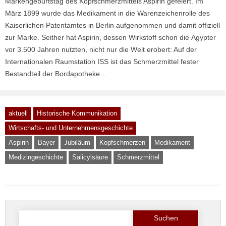
Markengeburtstag des Kopfschmerzmittels Aspirin gefeiert. Im
März 1899 wurde das Medikament in die Warenzeichenrolle des
Kaiserlichen Patentamtes in Berlin aufgenommen und damit offiziell
zur Marke. Seither hat Aspirin, dessen Wirkstoff schon die Ägypter
vor 3.500 Jahren nutzten, nicht nur die Welt erobert: Auf der
Internationalen Raumstation ISS ist das Schmerzmittel fester
Bestandteil der Bordapotheke…
aktuell
Historische Kommunikation
Wirtschafts- und Unternehmensgeschichte
Aspirin
Bayer
Jubiläum
Kopfschmerzen
Medikament
Medizingeschichte
Salicylsäure
Schmerzmittel
Suche
nach: