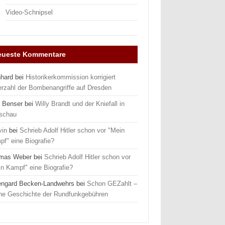
Video-Schnipsel
eueste Kommentare
nhard
bei
Historikerkommission korrigiert
erzahl der Bombenangriffe auf Dresden
 Benser
bei
Willy Brandt und der Kniefall in
schau
vin
bei
Schrieb Adolf Hitler schon vor "Mein
f" eine Biografie?
mas Weber
bei
Schrieb Adolf Hitler schon vor
n Kampf" eine Biografie?
engard Becken-Landwehrs
bei
Schon GEZahlt –
ine Geschichte der Rundfunkgebühren