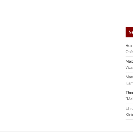
N
Rei
Opf
Max
War
Mar
Kamp
Tho
"Mei
Ehr
Kle