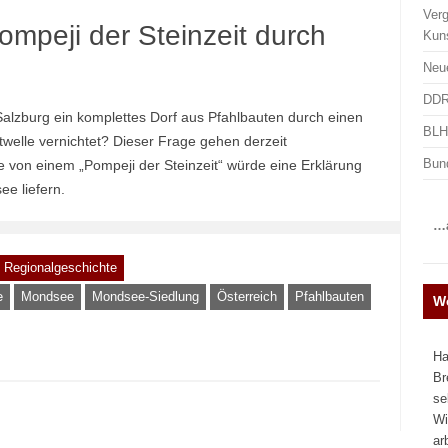
Ver
mpeji der Steinzeit durch
Kun
Neu
DDR
lzburg ein komplettes Dorf aus Pfahlbauten durch einen
BLHA
twelle vernichtet? Dieser Frage gehen derzeit
Bun
e von einem „Pompeji der Steinzeit“ würde eine Erklärung
e liefern.
…a
d Regionalgeschichte
e
Mondsee
Mondsee-Siedlung
Österreich
Pfahlbauten
We
Ha
Br
se
Wi
ar