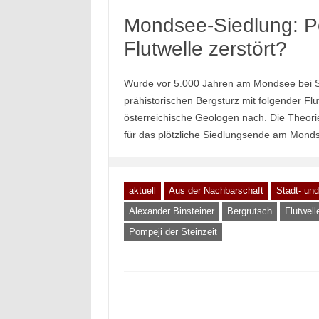
Mondsee-Siedlung: Po
Flutwelle zerstört?
Wurde vor 5.000 Jahren am Mondsee bei Sa
prähistorischen Bergsturz mit folgender Flu
österreichische Geologen nach. Die Theori
für das plötzliche Siedlungsende am Mondse
aktuell
Aus der Nachbarschaft
Stadt- un
Alexander Binsteiner
Bergrutsch
Flutwell
Pompeji der Steinzeit