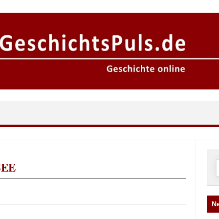
EE
n
Ne