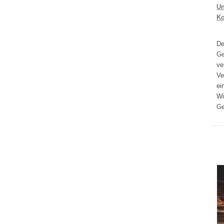
Un
K
D
Ge
ve
Ve
ei
Wi
Ge