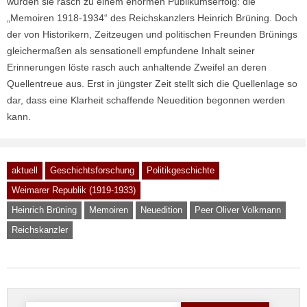
wurden sie rasch zu einem enormen Publikumserfolg: die
„Memoiren 1918-1934“ des Reichskanzlers Heinrich Brüning. Doch
der von Historikern, Zeitzeugen und politischen Freunden Brünings
gleichermaßen als sensationell empfundene Inhalt seiner
Erinnerungen löste rasch auch anhaltende Zweifel an deren
Quellentreue aus. Erst in jüngster Zeit stellt sich die Quellenlage so
dar, dass eine Klarheit schaffende Neuedition begonnen werden
kann.
aktuell
Geschichtsforschung
Politikgeschichte
Weimarer Republik (1919-1933)
Heinrich Brüning
Memoiren
Neuedition
Peer Oliver Volkmann
Reichskanzler
Suche