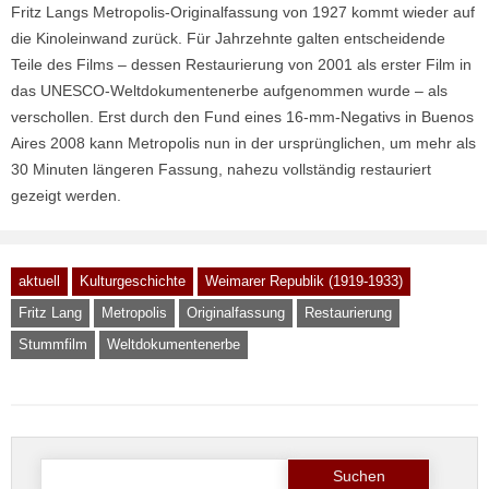
Fritz Langs Metropolis-Originalfassung von 1927 kommt wieder auf
die Kinoleinwand zurück. Für Jahrzehnte galten entscheidende
Teile des Films – dessen Restaurierung von 2001 als erster Film in
das UNESCO-Weltdokumentenerbe aufgenommen wurde – als
verschollen. Erst durch den Fund eines 16-mm-Negativs in Buenos
Aires 2008 kann Metropolis nun in der ursprünglichen, um mehr als
30 Minuten längeren Fassung, nahezu vollständig restauriert
gezeigt werden.
aktuell
Kulturgeschichte
Weimarer Republik (1919-1933)
Fritz Lang
Metropolis
Originalfassung
Restaurierung
Stummfilm
Weltdokumentenerbe
Suche
nach: