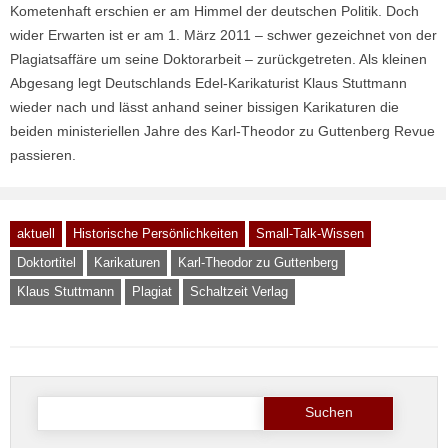
Kometenhaft erschien er am Himmel der deutschen Politik. Doch
wider Erwarten ist er am 1. März 2011 – schwer gezeichnet von der
Plagiatsaffäre um seine Doktorarbeit – zurückgetreten. Als kleinen
Abgesang legt Deutschlands Edel-Karikaturist Klaus Stuttmann
wieder nach und lässt anhand seiner bissigen Karikaturen die
beiden ministeriellen Jahre des Karl-Theodor zu Guttenberg Revue
passieren.
aktuell
Historische Persönlichkeiten
Small-Talk-Wissen
Doktortitel
Karikaturen
Karl-Theodor zu Guttenberg
Klaus Stuttmann
Plagiat
Schaltzeit Verlag
Suche
nach: