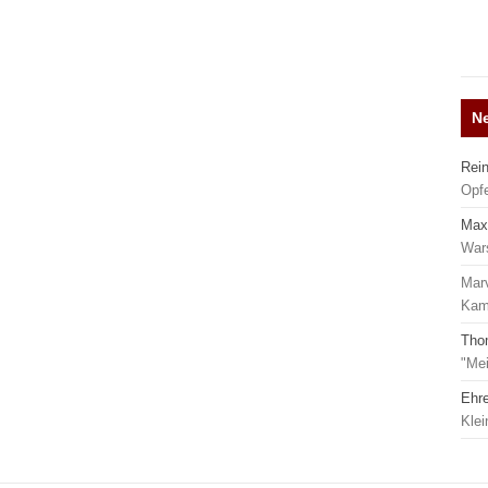
N
Rei
Opf
Max
War
Mar
Kamp
Tho
"Mei
Ehr
Kle