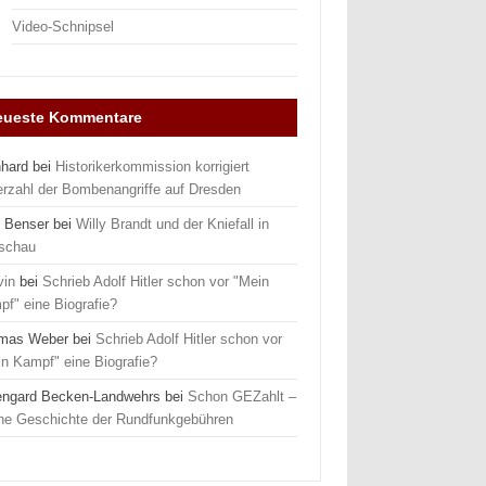
Video-Schnipsel
eueste Kommentare
nhard
bei
Historikerkommission korrigiert
erzahl der Bombenangriffe auf Dresden
 Benser
bei
Willy Brandt und der Kniefall in
schau
vin
bei
Schrieb Adolf Hitler schon vor "Mein
f" eine Biografie?
mas Weber
bei
Schrieb Adolf Hitler schon vor
n Kampf" eine Biografie?
engard Becken-Landwehrs
bei
Schon GEZahlt –
ine Geschichte der Rundfunkgebühren