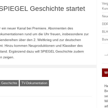
Ver
SPIEGEL Geschichte startet
Kun
Neu
DDR
 ein neuer Kanal bei Premiere. Abonnenten des
BLHA
kumentationen rund um die Uhr freuen, insbesondere zur
Bun
 Sendereihen über den 2. Weltkrieg und zur deutschen
lant. Hinzu kommen Neuproduktionen und Klassiker des
sland. Ergänzend dazu will SPIEGEL Geschichte zudem
…a
n zeigen.
We
 Geschichte
TV-Dokumentation
Ha
Br
se
Wi
ar