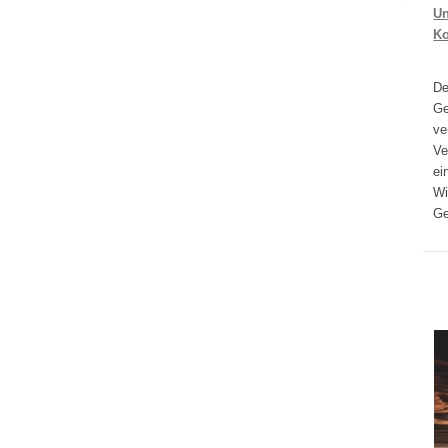
Un
K
D
Ge
ve
Ve
ei
Wi
Ge