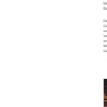
Un
K
D
Ge
ve
Ve
ei
Wi
Ge