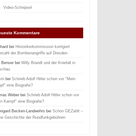
Video-Schnipsel
eueste Kommentare
nhard
bei
Historikerkommission korrigiert
erzahl der Bombenangriffe auf Dresden
 Benser
bei
Willy Brandt und der Kniefall in
schau
vin
bei
Schrieb Adolf Hitler schon vor "Mein
f" eine Biografie?
mas Weber
bei
Schrieb Adolf Hitler schon vor
n Kampf" eine Biografie?
engard Becken-Landwehrs
bei
Schon GEZahlt –
ine Geschichte der Rundfunkgebühren