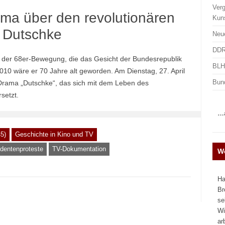
Ver
ma über den revolutionären
Kun
 Dutschke
Neu
DDR
 der 68er-Bewegung, die das Gesicht der Bundesrepublik
BLHA
010 wäre er 70 Jahre alt geworden. Am Dienstag, 27. April
Bun
Drama „Dutschke“, das sich mit dem Leben des
setzt.
…a
5)
Geschichte in Kino und TV
dentenproteste
TV-Dokumentation
We
Ha
Br
se
Wi
ar