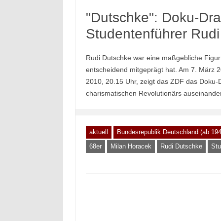
"Dutschke": Doku-Dra
Studentenführer Rudi
Rudi Dutschke war eine maßgebliche Figur
entscheidend mitgeprägt hat. Am 7. März 2
2010, 20.15 Uhr, zeigt das ZDF das Doku-
charismatischen Revolutionärs auseinander
aktuell
Bundesrepublik Deutschland (ab 194
68er
Milan Horacek
Rudi Dutschke
Stu