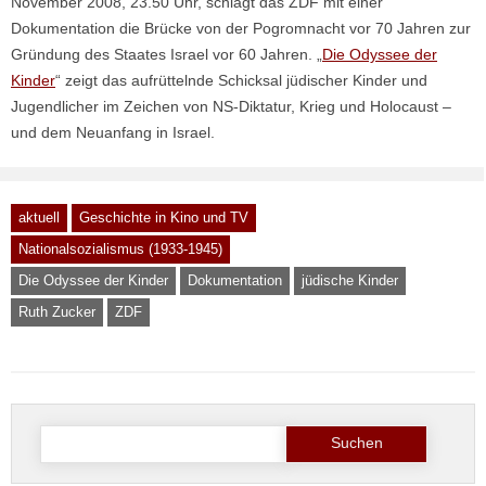
November 2008, 23.50 Uhr, schlägt das ZDF mit einer
Dokumentation die Brücke von der Pogromnacht vor 70 Jahren zur
Gründung des Staates Israel vor 60 Jahren. „
Die Odyssee der
Kinder
“ zeigt das aufrüttelnde Schicksal jüdischer Kinder und
Jugendlicher im Zeichen von NS-Diktatur, Krieg und Holocaust –
und dem Neuanfang in Israel.
aktuell
Geschichte in Kino und TV
Nationalsozialismus (1933-1945)
Die Odyssee der Kinder
Dokumentation
jüdische Kinder
Ruth Zucker
ZDF
Suche
nach: