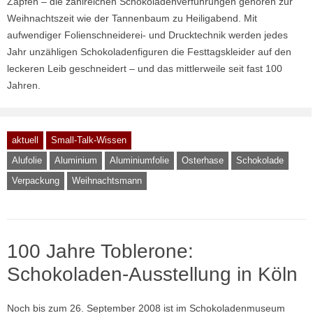
Zapfen – die zahlreichen Schokoladenverführungen gehören zur
Weihnachtszeit wie der Tannenbaum zu Heiligabend. Mit
aufwendiger Folienschneiderei- und Drucktechnik werden jedes
Jahr unzähligen Schokoladenfiguren die Festtagskleider auf den
leckeren Leib geschneidert – und das mittlerweile seit fast 100
Jahren.
aktuell
Small-Talk-Wissen
Alufolie
Aluminium
Aluminiumfolie
Osterhase
Schokolade
Verpackung
Weihnachtsmann
100 Jahre Toblerone:
Schokoladen-Ausstellung in Köln
Noch bis zum 26. September 2008 ist im Schokoladenmuseum