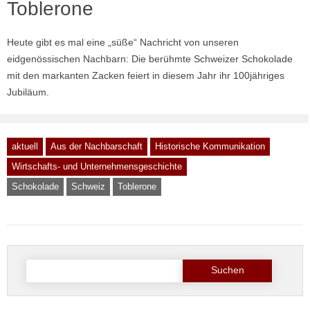
Toblerone
Heute gibt es mal eine „süße“ Nachricht von unseren
eidgenössischen Nachbarn: Die berühmte Schweizer Schokolade
mit den markanten Zacken feiert in diesem Jahr ihr 100jähriges
Jubiläum.
aktuell
Aus der Nachbarschaft
Historische Kommunikation
Wirtschafts- und Unternehmensgeschichte
Schokolade
Schweiz
Toblerone
Suche
nach: