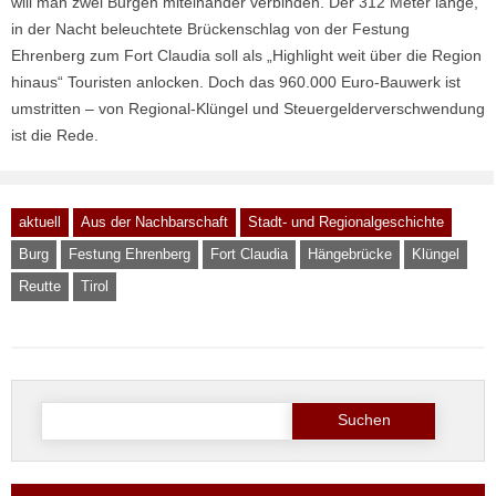
will man zwei Burgen miteinander verbinden. Der 312 Meter lange,
in der Nacht beleuchtete Brückenschlag von der Festung
Ehrenberg zum Fort Claudia soll als „Highlight weit über die Region
hinaus“ Touristen anlocken. Doch das 960.000 Euro-Bauwerk ist
umstritten – von Regional-Klüngel und Steuergelderverschwendung
ist die Rede.
aktuell
Aus der Nachbarschaft
Stadt- und Regionalgeschichte
Burg
Festung Ehrenberg
Fort Claudia
Hängebrücke
Klüngel
Reutte
Tirol
Suche
nach: