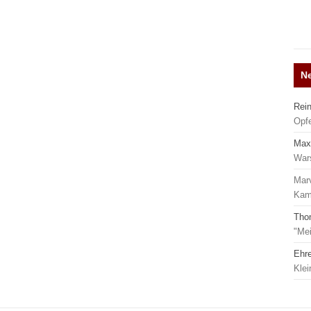
N
Rei
Opf
Max
War
Mar
Kamp
Tho
"Mei
Ehr
Kle