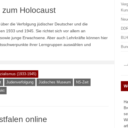
Ver
n zum Holocaust
Kun
Neu
t über die Verfolgung jüdischer Deutscher und die
DDR
 1933 und 1945. Sie richtet sich vor allem an
BLHA
 sowie junge Erwachsene. Aber auch Lehrkräfte können hier
ichtsschwerpunkte ihrer Lerngruppen auswählen und
Bun
…a
zialismus (1933-1945)
t
Judenverfolgung
Jüdisches Museum
NS-Zeit
We
ekt
Ha
Br
se
tfalen online
Wi
ar