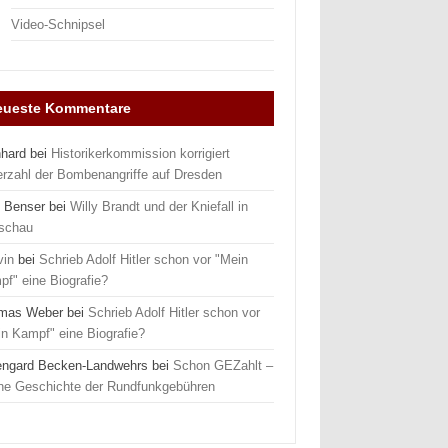
Video-Schnipsel
eueste Kommentare
nhard
bei
Historikerkommission korrigiert
erzahl der Bombenangriffe auf Dresden
 Benser
bei
Willy Brandt und der Kniefall in
schau
vin
bei
Schrieb Adolf Hitler schon vor "Mein
f" eine Biografie?
mas Weber
bei
Schrieb Adolf Hitler schon vor
n Kampf" eine Biografie?
engard Becken-Landwehrs
bei
Schon GEZahlt –
ine Geschichte der Rundfunkgebühren