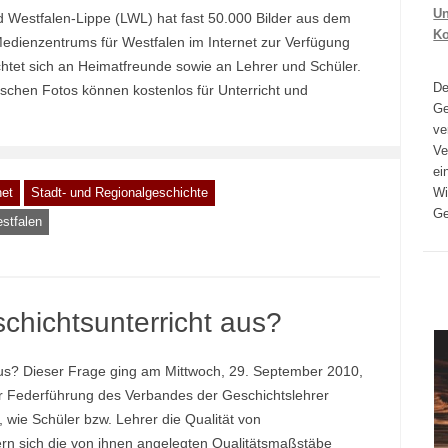
Un
 Westfalen-Lippe (LWL) hat fast 50.000 Bilder aus dem
K
edienzentrums für Westfalen im Internet zur Verfügung
ichtet sich an Heimatfreunde sowie an Lehrer und Schüler.
D
rischen Fotos können kostenlos für Unterricht und
Ge
ve
Ve
ei
Wi
net
Stadt- und Regionalgeschichte
Ge
stfalen
hichtsunterricht aus?
aus? Dieser Frage ging am Mittwoch, 29. September 2010,
er Federführung des Verbandes der Geschichtslehrer
wie Schüler bzw. Lehrer die Qualität von
ern sich die von ihnen angelegten Qualitätsmaßstäbe