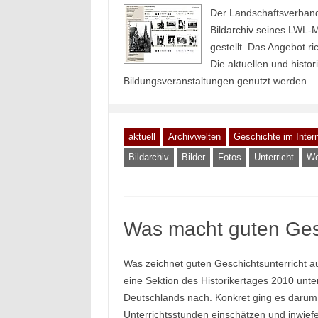
Der Landschaftsverband
Bildarchiv seines LWL-M
gestellt. Das Angebot r
Die aktuellen und histo
Bildungsveranstaltungen genutzt werden.
aktuell
Archivwelten
Geschichte im Inter
Bildarchiv
Bilder
Fotos
Unterricht
We
Was macht guten Gesc
Was zeichnet guten Geschichtsunterricht 
eine Sektion des Historikertages 2010 unt
Deutschlands nach. Konkret ging es darum, 
Unterrichtsstunden einschätzen und inwief