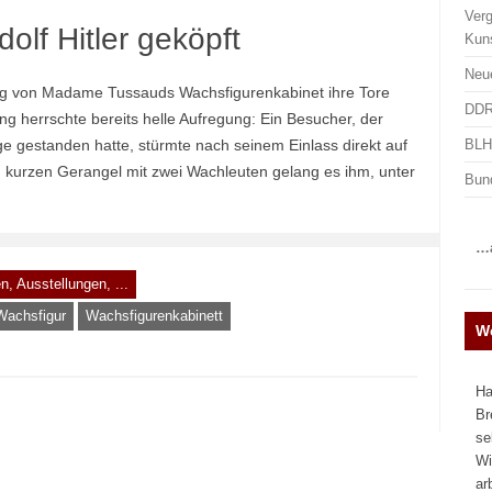
Ver
lf Hitler geköpft
Kun
Neu
sung von Madame Tussauds Wachsfigurenkabinet ihre Tore
DDR
g herrschte bereits helle Aufregung: Ein Besucher, der
BLHA
e gestanden hatte, stürmte nach seinem Einlass direkt auf
m kurzen Gerangel mit zwei Wachleuten gelang es ihm, unter
Bun
…a
n, Ausstellungen, ...
Wachsfigur
Wachsfigurenkabinett
We
Ha
Br
se
Wi
ar