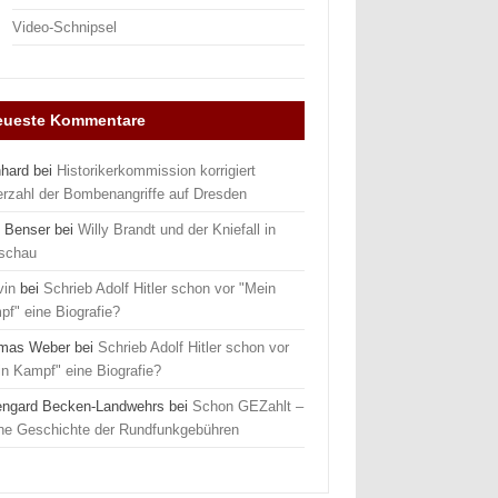
Video-Schnipsel
eueste Kommentare
nhard
bei
Historikerkommission korrigiert
erzahl der Bombenangriffe auf Dresden
 Benser
bei
Willy Brandt und der Kniefall in
schau
vin
bei
Schrieb Adolf Hitler schon vor "Mein
f" eine Biografie?
mas Weber
bei
Schrieb Adolf Hitler schon vor
n Kampf" eine Biografie?
engard Becken-Landwehrs
bei
Schon GEZahlt –
ine Geschichte der Rundfunkgebühren