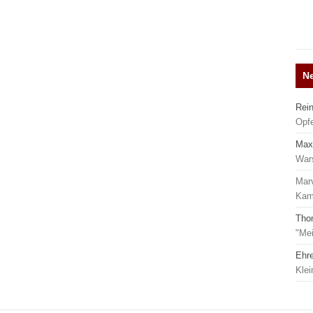
N
Rei
Opf
Max
War
Mar
Kamp
Tho
"Mei
Ehr
Kle