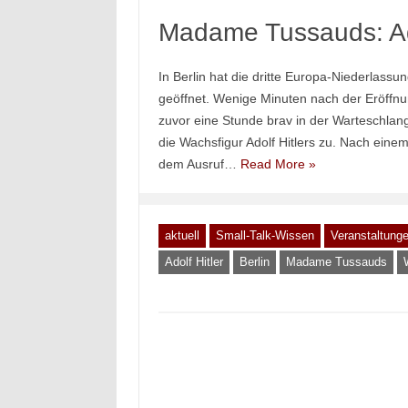
Madame Tussauds: Ado
In Berlin hat die dritte Europa-Niederlas
geöffnet. Wenige Minuten nach der Eröffnun
zuvor eine Stunde brav in der Warteschlang
die Wachsfigur Adolf Hitlers zu. Nach eine
dem Ausruf…
Read More »
aktuell
Small-Talk-Wissen
Veranstaltunge
Adolf Hitler
Berlin
Madame Tussauds