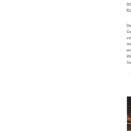
Un
K
D
Ge
ve
Ve
ei
Wi
Ge