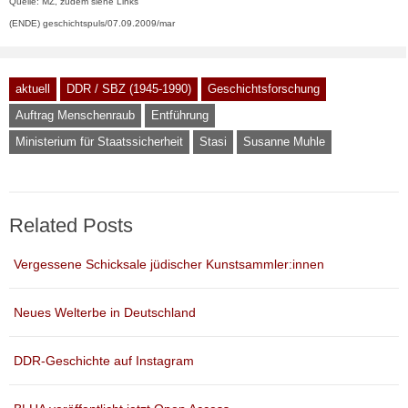
Quelle: MZ, zudem siehe Links
(ENDE) geschichtspuls/07.09.2009/mar
aktuell
DDR / SBZ (1945-1990)
Geschichtsforschung
Auftrag Menschenraub
Entführung
Ministerium für Staatssicherheit
Stasi
Susanne Muhle
Related Posts
Vergessene Schicksale jüdischer Kunstsammler:innen
Neues Welterbe in Deutschland
DDR-Geschichte auf Instagram