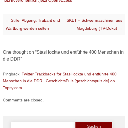
BLHA veröffentlicht jetzt Open Access
Post navigation
←
Stiller Abgang: Trabant und
SKET – Schwermaschinen aus
Wartburg werden selten
Magdeburg (TV-Doku)
→
One thought on “
Stasi lockte und entführte 400 Menschen in
die DDR
”
Pingback:
Twitter Trackbacks for Stasi lockte und entführte 400
Menschen in die DDR | GeschichtsPuls [geschichtspuls.de] on
Topsy.com
Comments are closed.
Suche