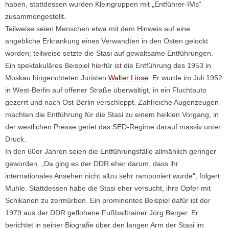
haben, stattdessen wurden Kleingruppen mit „Entführer-IMs“
zusammengestellt.
Teilweise seien Menschen etwa mit dem Hinweis auf eine
angebliche Erkrankung eines Verwandten in den Osten gelockt
worden; teilweise setzte die Stasi auf gewaltsame Entführungen.
Ein spektakuläres Beispiel hierfür ist die Entführung des 1953 in
Moskau hingerichteten Juristen
Walter Linse
. Er wurde im Juli 1952
in West-Berlin auf offener Straße überwältigt, in ein Fluchtauto
gezerrt und nach Ost-Berlin verschleppt. Zahlreiche Augenzeugen
machten die Entführung für die Stasi zu einem heiklen Vorgang; in
der westlichen Presse geriet das SED-Regime darauf massiv unter
Druck.
In den 60er Jahren seien die Entführungsfälle allmählich geringer
geworden. „Da ging es der DDR eher darum, dass ihr
internationales Ansehen nicht allzu sehr ramponiert wurde“, folgert
Muhle. Stattdessen habe die Stasi eher versucht, ihre Opfer mit
Schikanen zu zermürben. Ein prominentes Beispiel dafür ist der
1979 aus der DDR geflohene Fußballtrainer Jörg Berger. Er
berichtet in seiner Biografie über den langen Arm der Stasi im