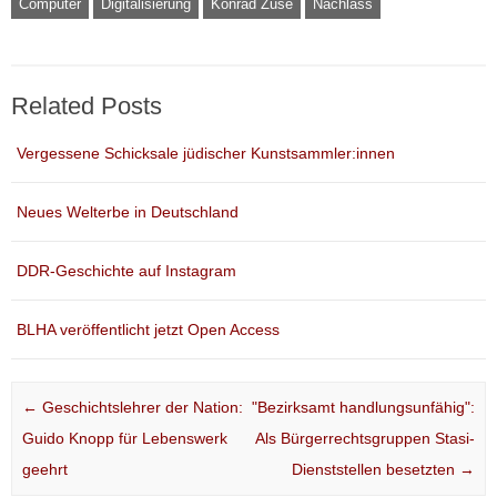
Computer
Digitalisierung
Konrad Zuse
Nachlass
Related Posts
Vergessene Schicksale jüdischer Kunstsammler:innen
Neues Welterbe in Deutschland
DDR-Geschichte auf Instagram
BLHA veröffentlicht jetzt Open Access
Post navigation
←
Geschichtslehrer der Nation:
"Bezirksamt handlungsunfähig":
Guido Knopp für Lebenswerk
Als Bürgerrechtsgruppen Stasi-
geehrt
Dienststellen besetzten
→