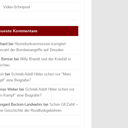
Video-Schnipsel
eueste Kommentare
nhard
bei
Historikerkommission korrigiert
erzahl der Bombenangriffe auf Dresden
 Benser
bei
Willy Brandt und der Kniefall in
schau
vin
bei
Schrieb Adolf Hitler schon vor "Mein
f" eine Biografie?
mas Weber
bei
Schrieb Adolf Hitler schon vor
n Kampf" eine Biografie?
engard Becken-Landwehrs
bei
Schon GEZahlt –
ine Geschichte der Rundfunkgebühren