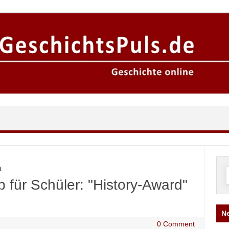
n
n
 für Schüler: "History-Award"
Ne
0 Comment