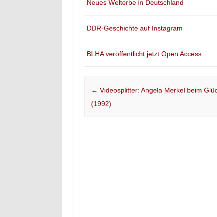
Neues Welterbe in Deutschland
DDR-Geschichte auf Instagram
BLHA veröffentlicht jetzt Open Access
Post navigation
←
Videosplitter: Angela Merkel beim Glü
(1992)