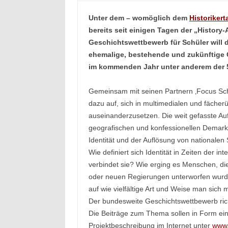
Unter dem – womöglich dem
Historikert
bereits seit einigen Tagen der „Histor
Geschichtswettbewerb für Schüler will
ehemalige, bestehende und zukünftige G
im kommenden Jahr unter anderem der 5
Gemeinsam mit seinen Partnern ‚Focus Schul
dazu auf, sich in multimedialen und fäche
auseinanderzusetzen. Die weit gefasste Auf
geografischen und konfessionellen Demarkat
Identität und der Auflösung von nationalen 
Wie definiert sich Identität in Zeiten der 
verbindet sie? Wie erging es Menschen, d
oder neuen Regierungen unterworfen wurden
auf wie vielfältige Art und Weise man sich
Der bundesweite Geschichtswettbewerb richte
Die Beiträge zum Thema sollen in Form ei
Projektbeschreibung im Internet unter
www.