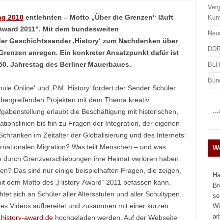
Ver
ag 2010
entlehnten – Motto „Über die Grenzen“ läuft
Kun
y-Award 2011“. Mit dem bundesweiten
Neu
 der Geschichtssender ‚History‘ zum Nachdenken über
DDR
renzen anregen. Ein konkreter Ansatzpunkt dafür ist
0. Jahrestag des Berliner Mauerbaues.
BLHA
Bun
e Online‘ und ‚P.M. History‘ fordert der Sender Schüler
rübergreifenden Projekten mit dem Thema kreativ
…a
gabenstellung erlaubt die Beschäftigung mit historischen,
ionslinien bis hin zu Fragen der Integration, der eigenen
Schranken im Zeitalter der Globalisierung und des Internets:
internationalen Migration? Was teilt Menschen – und was
We
ie durch Grenzverschiebungen ihre Heimat verloren haben
? Das sind nur einige beispielhaften Fragen, die zeigen,
Ha
 mit dem Motto des „History-Award“ 2011 befassen kann.
Br
t sich an Schüler aller Altersstufen und aller Schultypen.
se
nes Videos aufbereitet und zusammen mit einer kurzen
Wi
ar
history-award.de
hochgeladen werden. Auf der Webseite