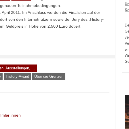
Un
ie genauen Teilnahmebedingungen.
K
. April 2011. Im Anschluss werden die Finalisten auf der
 dort von den Internetnutzern sowie der Jury des „History-
D
nem Geldpreis in Höhe von 2.500 Euro dotiert.
Ge
ve
Ve
ei
Wi
Ge
n, Ausstellungen, ...
b
History-Award
Über die Grenzen
mmler:innen