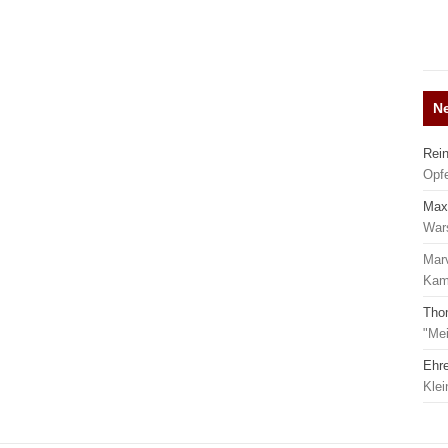
N
Rei
Opf
Max
War
Mar
Kamp
Tho
"Mei
Ehr
Kle