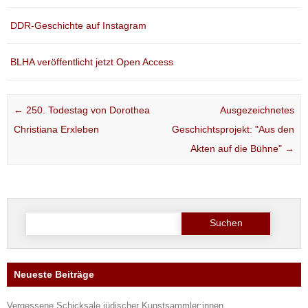
DDR-Geschichte auf Instagram
BLHA veröffentlicht jetzt Open Access
Post navigation
←
250. Todestag von Dorothea
Ausgezeichnetes
Christiana Erxleben
Geschichtsprojekt: "Aus den
Akten auf die Bühne"
→
Suche
nach:
Neueste Beiträge
Vergessene Schicksale jüdischer Kunstsammler:innen