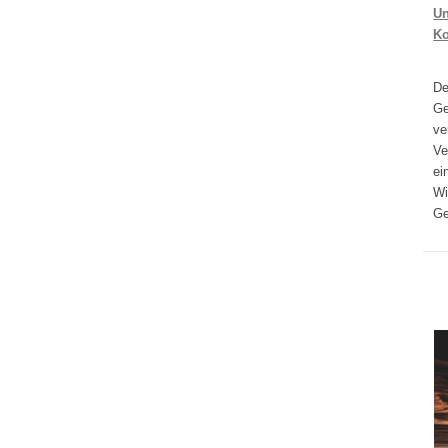
Un
K
D
Ge
ve
Ve
ei
Wi
Ge