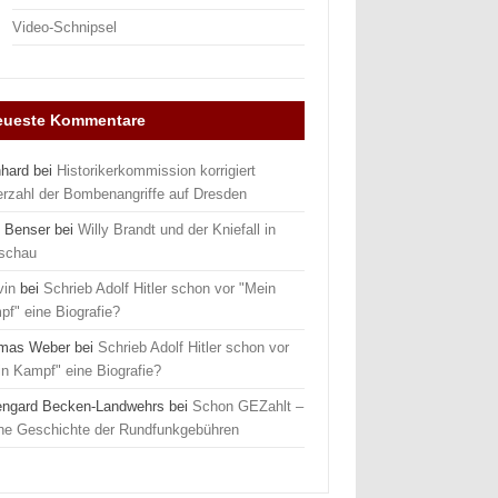
Video-Schnipsel
eueste Kommentare
nhard
bei
Historikerkommission korrigiert
erzahl der Bombenangriffe auf Dresden
 Benser
bei
Willy Brandt und der Kniefall in
schau
vin
bei
Schrieb Adolf Hitler schon vor "Mein
f" eine Biografie?
mas Weber
bei
Schrieb Adolf Hitler schon vor
n Kampf" eine Biografie?
engard Becken-Landwehrs
bei
Schon GEZahlt –
ine Geschichte der Rundfunkgebühren