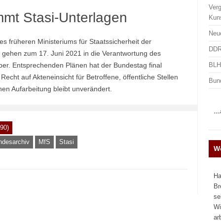
Ver
mt Stasi-Unterlagen
Kun
Neu
es früheren Ministeriums für Staatssicherheit der
DDR
gehen zum 17. Juni 2021 in die Verantwortung des
BLHA
er. Entsprechenden Plänen hat der Bundestag final
echt auf Akteneinsicht für Betroffene, öffentliche Stellen
Bun
hen Aufarbeitung bleibt unverändert.
…a
90)
ndesarchiv
MfS
Stasi
We
Ha
Br
se
Wi
ar