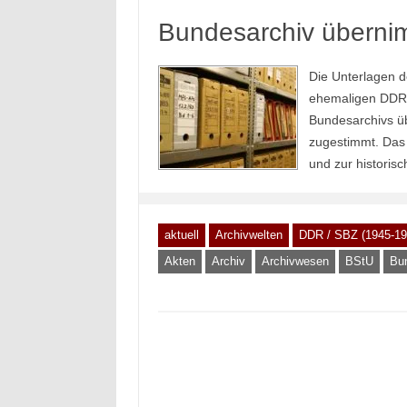
Bundesarchiv übernim
Die Unterlagen d
ehemaligen DDR 
Bundesarchivs üb
zugestimmt. Das R
und zur historisc
aktuell
Archivwelten
DDR / SBZ (1945-19
Akten
Archiv
Archivwesen
BStU
Bu