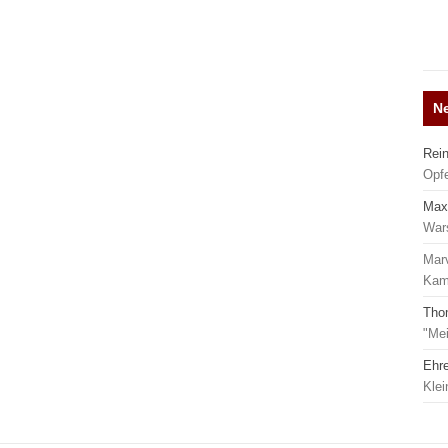
N
Rei
Opf
Max
War
Mar
Kamp
Tho
"Mei
Ehr
Kle