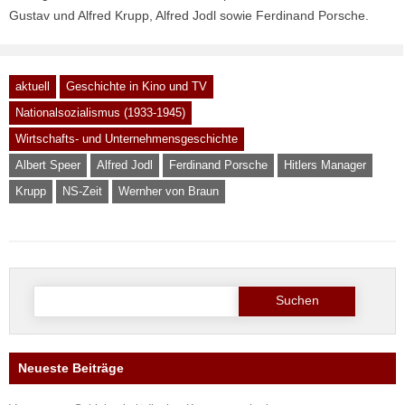
Gustav und Alfred Krupp, Alfred Jodl sowie Ferdinand Porsche.
aktuell
Geschichte in Kino und TV
Nationalsozialismus (1933-1945)
Wirtschafts- und Unternehmensgeschichte
Albert Speer
Alfred Jodl
Ferdinand Porsche
Hitlers Manager
Krupp
NS-Zeit
Wernher von Braun
Suche
nach:
Neueste Beiträge