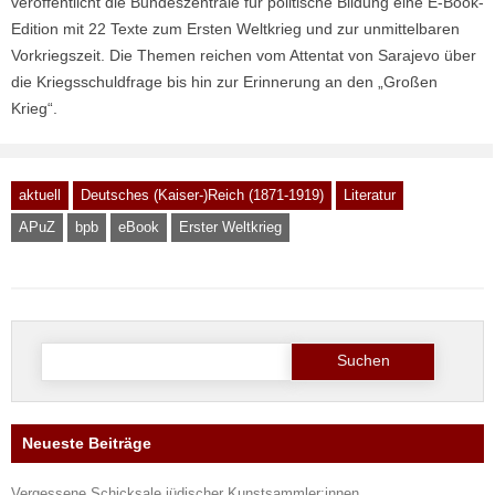
veröffentlicht die Bundeszentrale für politische Bildung eine E-Book-
Edition mit 22 Texte zum Ersten Weltkrieg und zur unmittelbaren
Vorkriegszeit. Die Themen reichen vom Attentat von Sarajevo über
die Kriegsschuldfrage bis hin zur Erinnerung an den „Großen
Krieg“.
aktuell
Deutsches (Kaiser-)Reich (1871-1919)
Literatur
APuZ
bpb
eBook
Erster Weltkrieg
Suche
nach:
Neueste Beiträge
Vergessene Schicksale jüdischer Kunstsammler:innen