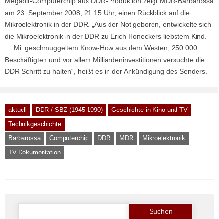
Megabit-Computerchip aus DDR-Produktion zeigt MDR-Barbarossa
am 23. September 2008, 21.15 Uhr, einen Rückblick auf die
Mikroelektronik in der DDR. „Aus der Not geboren, entwickelte sich
die Mikroelektronik in der DDR zu Erich Honeckers liebstem Kind.
… Mit geschmuggeltem Know-How aus dem Westen, 250.000
Beschäftigten und vor allem Milliardeninvestitionen versuchte die
DDR Schritt zu halten“, heißt es in der Ankündigung des Senders.
aktuell
DDR / SBZ (1945-1990)
Geschichte in Kino und TV
Technikgeschichte
Barbarossa
Computerchip
DDR
MDR
Mikroelektronik
TV-Dokumentation
Suche
nach: