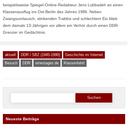
beispielsweise Spiegel-Online-Redakteur Jens Lubbadeh an einen
Klassenausflug ins Ost-Berlin des Jahres 1986. Neben
Zwangsumtausch, stinkenden Trabbis und schlechtem Eis blieb
dem damals 13-Jährigen vor allem ein Verhör durch einen DDR-
Grenzer im Gedächtnis.
aktuell
DDR / SBZ (1945-1990)
Geschichte im Internet
Besuch
DDR
einestages.de
Klassenfahrt
Suche
nach:
Neueste Beiträge