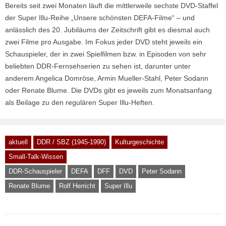
Bereits seit zwei Monaten läuft die mittlerweile sechste DVD-Staffel
der Super Illu-Reihe „Unsere schönsten DEFA-Filme“ – und
anlässlich des 20. Jubiläums der Zeitschrift gibt es diesmal auch
zwei Filme pro Ausgabe. Im Fokus jeder DVD steht jeweils ein
Schauspieler, der in zwei Spielfilmen bzw. in Episoden von sehr
beliebten DDR-Fernsehserien zu sehen ist, darunter unter
anderem Angelica Domröse, Armin Mueller-Stahl, Peter Sodann
oder Renate Blume. Die DVDs gibt es jeweils zum Monatsanfang
als Beilage zu den regulären Super Illu-Heften.
aktuell
DDR / SBZ (1945-1990)
Kulturgeschichte
Small-Talk-Wissen
DDR-Schauspieler
DEFA
DFF
DVD
Peter Sodann
Renate Blume
Rolf Herricht
Super Illu