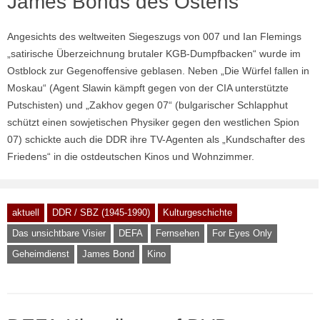
James Bonds des Ostens
Angesichts des weltweiten Siegeszugs von 007 und Ian Flemings
„satirische Überzeichnung brutaler KGB-Dumpfbacken“ wurde im
Ostblock zur Gegenoffensive geblasen. Neben „Die Würfel fallen in
Moskau“ (Agent Slawin kämpft gegen von der CIA unterstützte
Putschisten) und „Zakhov gegen 07“ (bulgarischer Schlapphut
schützt einen sowjetischen Physiker gegen den westlichen Spion
07) schickte auch die DDR ihre TV-Agenten als „Kundschafter des
Friedens“ in die ostdeutschen Kinos und Wohnzimmer.
aktuell
DDR / SBZ (1945-1990)
Kulturgeschichte
Das unsichtbare Visier
DEFA
Fernsehen
For Eyes Only
Geheimdienst
James Bond
Kino