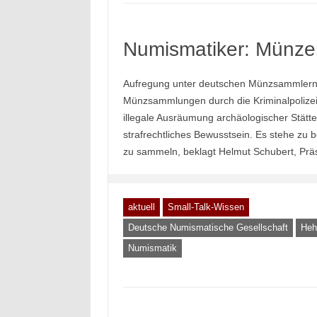
Numismatiker: Münzen
Aufregung unter deutschen Münzsammlern:
Münzsammlungen durch die Kriminalpolize
illegale Ausräumung archäologischer Stätten
strafrechtliches Bewusstsein. Es stehe zu
zu sammeln, beklagt Helmut Schubert, Prä
aktuell
Small-Talk-Wissen
Deutsche Numismatische Gesellschaft
Heh
Numismatik