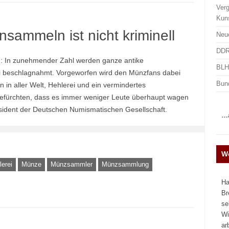
Ver
Kun
sammeln ist nicht kriminell
Neu
DDR
 In zunehmender Zahl werden ganze antike
BLHA
i beschlagnahmt. Vorgeworfen wird den Münzfans dabei
Bun
 in aller Welt, Hehlerei und ein vermindertes
 befürchten, dass es immer weniger Leute überhaupt wagen
sident der Deutschen Numismatischen Gesellschaft.
…a
We
lerei
Münze
Münzsammler
Münzsammlung
Ha
Br
se
Wi
ar