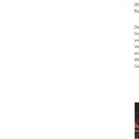
Un
K
D
Ge
ve
Ve
ei
Wi
Ge