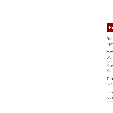
N
Rei
Opf
Max
War
Mar
Kamp
Tho
"Mei
Ehr
Kle