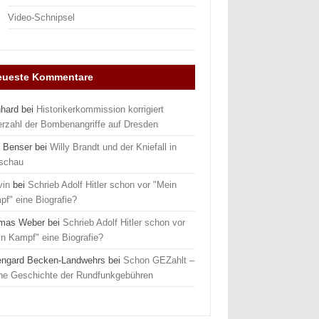
Video-Schnipsel
eueste Kommentare
nhard
bei
Historikerkommission korrigiert
erzahl der Bombenangriffe auf Dresden
 Benser
bei
Willy Brandt und der Kniefall in
schau
vin
bei
Schrieb Adolf Hitler schon vor "Mein
f" eine Biografie?
mas Weber
bei
Schrieb Adolf Hitler schon vor
n Kampf" eine Biografie?
engard Becken-Landwehrs
bei
Schon GEZahlt –
ine Geschichte der Rundfunkgebühren