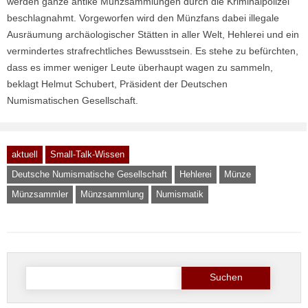
werden ganze antike Münzsammlungen durch die Kriminalpolizei
beschlagnahmt. Vorgeworfen wird den Münzfans dabei illegale
Ausräumung archäologischer Stätten in aller Welt, Hehlerei und ein
vermindertes strafrechtliches Bewusstsein. Es stehe zu befürchten,
dass es immer weniger Leute überhaupt wagen zu sammeln,
beklagt Helmut Schubert, Präsident der Deutschen
Numismatischen Gesellschaft.
aktuell
Small-Talk-Wissen
Deutsche Numismatische Gesellschaft
Hehlerei
Münze
Münzsammler
Münzsammlung
Numismatik
Suche
nach: