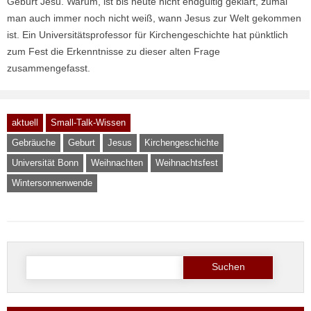
Geburt Jesu. Warum, ist bis heute nicht endgültig geklärt, zumal
man auch immer noch nicht weiß, wann Jesus zur Welt gekommen
ist. Ein Universitätsprofessor für Kirchengeschichte hat pünktlich
zum Fest die Erkenntnisse zu dieser alten Frage
zusammengefasst.
aktuell
Small-Talk-Wissen
Gebräuche
Geburt
Jesus
Kirchengeschichte
Universität Bonn
Weihnachten
Weihnachtsfest
Wintersonnenwende
Suche
nach: