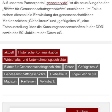
Auf unserem Partnerportal „
genostory.de
“ ist die neue Ausgabe der
„Blätter für Genossenschaftsgeschichte“
erschienen. Im Fokus
stehen diesmal die Entwicklung der genossenschaftlichen
Markenzeichen „Giebelkreuz“ und „geflügeltes V“, eine
Fotoausstellung über die Konsumgenossenschaften in der DDR
sowie das 50. Jubiläum der Datev eG.
aktuell
Historische Kommunikation
Wirtschafts- und Unternehmensgeschichte
Blätter für Genossenschaftsgeschichte
Datev
Geflügeltes V
Genossenschaftsgeschichte
Giebelkreuz
Logo-Geschichte
Magazin
Raiffeisen
Volksbank
Suche