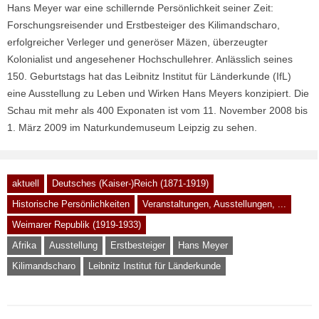
Hans Meyer war eine schillernde Persönlichkeit seiner Zeit:
Forschungsreisender und Erstbesteiger des Kilimandscharo,
erfolgreicher Verleger und generöser Mäzen, überzeugter
Kolonialist und angesehener Hochschullehrer. Anlässlich seines
150. Geburtstags hat das Leibnitz Institut für Länderkunde (IfL)
eine Ausstellung zu Leben und Wirken Hans Meyers konzipiert. Die
Schau mit mehr als 400 Exponaten ist vom 11. November 2008 bis
1. März 2009 im Naturkundemuseum Leipzig zu sehen.
aktuell
Deutsches (Kaiser-)Reich (1871-1919)
Historische Persönlichkeiten
Veranstaltungen, Ausstellungen, ...
Weimarer Republik (1919-1933)
Afrika
Ausstellung
Erstbesteiger
Hans Meyer
Kilimandscharo
Leibnitz Institut für Länderkunde