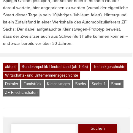
Spiegel Online gestolpert, der seither noch in meinem Reader
darauf wartete, hier angepriesen zu werden (zumal der eigentliche
Smart dieser Tage ja sein 10jähriges Jubiläum feiert). Hintergrund
ist ein Zufallsfund in einer Werkshalle des Automobilzulieferers ZF
Sachs: Der dabei aufgetauchte Kleinstwagen-Prototyp beweist,
dass der Zweisitzer auch aus Schweinfurt hätte kommen können –
und zwar bereits vor über 30 Jahren.
aktuell
Bundesrepublik Deutschland (ab 1945)
Technikgeschichte
Wirtschafts- und Unternehmensgeschichte
Daimler
Fundstück
Kleinstwagen
Sachs
Sachs-1
Smart
ZF Friedrichshafen
Suche
nach: