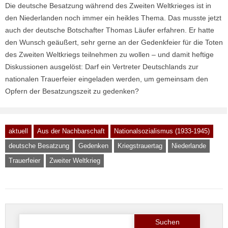
Die deutsche Besatzung während des Zweiten Weltkrieges ist in
den Niederlanden noch immer ein heikles Thema. Das musste jetzt
auch der deutsche Botschafter Thomas Läufer erfahren. Er hatte
den Wunsch geäußert, sehr gerne an der Gedenkfeier für die Toten
des Zweiten Weltkriegs teilnehmen zu wollen – und damit heftige
Diskussionen ausgelöst: Darf ein Vertreter Deutschlands zur
nationalen Trauerfeier eingeladen werden, um gemeinsam den
Opfern der Besatzungszeit zu gedenken?
aktuell
Aus der Nachbarschaft
Nationalsozialismus (1933-1945)
deutsche Besatzung
Gedenken
Kriegstrauertag
Niederlande
Trauerfeier
Zweiter Weltkrieg
Suche
nach: